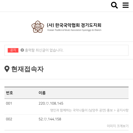
Toggle
navigat
공지
출력할 최신글이 없습니다.
출력할 최신글이 없습니다.
현재접속자
번호
이름
001
220.♡.108.145
명인과 함께하는 국악나들이 (남양주 공연) 홍보 > 공지사항
002
52.♡.144.158
이미지 크게보기