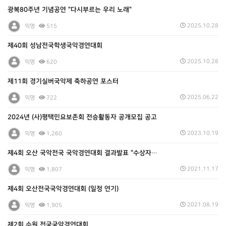
광복80주년 기념공연 "다시부르는 우리 노래"
2025.10.28
익명
515
제40회 성남전국학생국악경연대회
2025.10.28
익명
620
제11회 경기실버국악제 축하공연 포스터
2025.06.22
익명
722
2024년 (사)평택민요보존회 전승활동자 공개모집 공고
2023.10.19
익명
1,260
제4회 오산 국악전국 국악경연대회 결과발표 "수상자 …
2021.11.17
익명
1,807
제4회 오산전국국악경연대회 (일정 연기)
2021.08.19
익명
1,905
제2회 수원 전국국악경연대회