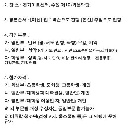
2.
장 소
:
경기아트센터
,
수원 제
1
야외음악당
3.
경연순서
:
예선
접수역순으로 진행
본선
추첨으로 진행
[
]
[
]
4.
경연부문
:
가
.
명인부
:
민요
(
경
․
서도 입창
,
좌창
)
무용
,
기악
나
.
일반부
:
성악
(
경
․
서도 민요
․
전민요
(
토속민요가능
,
잡가불가
)
․
다
.
학생부
:
성악
(
경
․
서도 민요
,
좌창
,
판소리
,
병창
)
․
전통무용
․
기악관악
,
기악현악
5.
참가자격
:
가
.
학생부
(
초등학생
,
중학생
,
고등학생
)
개인
나
.
일반부
(
대학생과 대학원생
,
일반인
)
개인
다
.
명인부
(
대학생 이상인 자
,
일반인
)
개인
※
각 부문별 대상 수상자는 동일부문 참가불가
※
비취학 청소년
(
검정고시
,
홈스쿨링 등
)
은 그 연령에 준해
참가