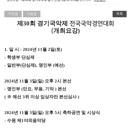
- 첨부파일 :
제30회 경기국악제 참가 신청서동의서.hwp
(63.5K) -
다운로드
이전글
다음글
목록
제
30
회 경기국악제
전국국악경연대회
개최요강
)
(
1.
일 시
: 2024
년
11
월
2
일
(
토
)
-
학생부 단심제
-
일반부
(
단심제
),
명인부
(
예선
)
2024
년
11
월
3
일
(
일
)
오후
2
시 본선
-
명인부
(
민요
,
무용
,
기악
)
본선
(
※
예선
3
위 이상 입상자만 본선심사
)
2024
년
11
월
3
일
(
일
)
오후
5
시 축하공연 및 시상식
-
수원 제
1
야외음악당