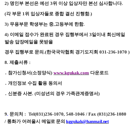
2)
명인부 본선은 예선
3
위 이상 입상자만 본선 심사합니다
.
(
각 부문
1
위 입상자들로 종합 결선 진행함
.)
3)
무용부문 학생부는 중
,
고등부에 한함
.
4)
이메일 접수가 완료된 경우 집행부에서
3
일이내 회신메일
발송 답장메일을 못받을
경우 집행부로 문의
.(
한국국악협회 경기도지회
031-236-1070 )
8.
제출서류
:
․
참가신청서
(
소정양식
)
www.kgukak.com
다운로드
․
개인정보 수집 활용 동의서
․
신분증 사본
. (
미성년의 경우 가족관계증명서
)
9
.
문의처 :
Tel(031)236-1070, 548-1046 / Fax (031)236-1080
/
통화가 어려울시
메일로 문의
kggukak@hanmail.net