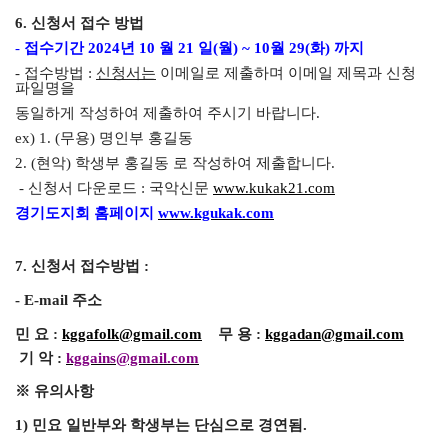
6.
신청서 접수 방법
-
접수기간
2024
년
10
월
21
일
(
월
) ~ 10
월
29(
화
)
까지
-
접수방법
:
신청서는
이메일로 제출하며 이메일 제목과 신청
파일명을
동일하게 작성하여 제출하여 주시기 바랍니다
.
ex) 1. (
무용
)
명인부 홍길동
2. (
현악
)
학생부 홍길동 로 작성하여 제출합니다
.
​
-
신청서 다운로드
:
국악신문
www.kukak21.com
경기도지회 홈페이지
www.kgukak.com
7.
신청서 접수방법
:
- E-mail
주소
민 요
:
kggafolk@gmail.com
무 용
:
kggadan@gmail.com
기 악
:
kggains@gmail.com
※
유의사항
1)
민요 일반부와 학생부는 단심으로 경연됨
.